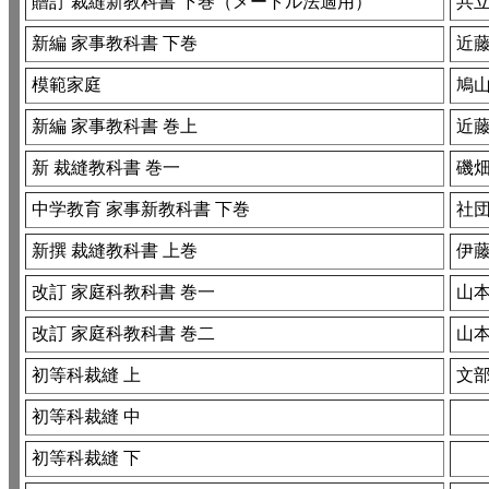
贈訂 裁縫新教科書 下巻（メートル法適用）
共
新編 家事教科書 下巻
近藤
模範家庭
鳩
新編 家事教科書 巻上
近
新 裁縫教科書 巻一
磯
中学教育 家事新教科書 下巻
社
新撰 裁縫教科書 上巻
伊藤
改訂 家庭科教科書 巻一
山
改訂 家庭科教科書 巻二
山
初等科裁縫 上
文
初等科裁縫 中
初等科裁縫 下