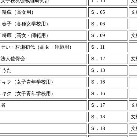
立女子桜友会裁縫研究部
Ｔ．15
文
 耕蔵（高女用）
Ｓ．05
文
山 春子（各種女学校用）
Ｓ．06
藤 耕蔵（高女・師範用）
Ｓ．09
文
畑せい・村瀬初代（高女・師範用）
Ｓ．11
団法人佐保会
Ｓ．12
文
 うた
Ｓ．13
本 キク（女子青年学校用）
Ｓ．16
本 キク（女子青年学校用）
Ｓ．16
部省
Ｓ．17
文
Ｓ．18
文
Ｓ．18
文