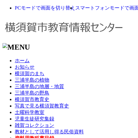
PCモードで画面を切り替え
スマートフォンモードで画
ホーム
お知らせ
横須賀のまち
三浦半島の植物
三浦半島の地層・地質
三浦半島の野鳥
横須賀市教育史
写真で見る横須賀教育史
土曜科学教室
児童生徒研究集録
雑賀コレクション
教材として活用し得る民俗資料