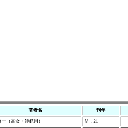
著者名
刊年
吾一（高女・師範用）
Ｍ．21