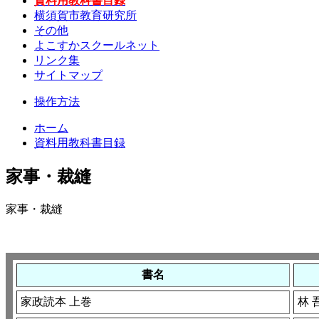
資料用教科書目録
横須賀市教育研究所
その他
よこすかスクールネット
リンク集
サイトマップ
操作方法
ホーム
資料用教科書目録
家事・裁縫
家事・裁縫
書名
家政読本 上巻
林 