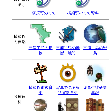
まち
横須賀のまち
横須賀のまち資料
横須賀
の自然
三浦半島の植
三浦半島の地
三浦半島の野
物
層・地質
鳥
横須賀市教育
写真で見る横
児童生徒研究
史
須賀教育史
集録
各種資
料