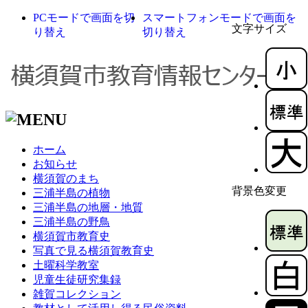
PCモードで画面を切
スマートフォンモードで画面を
文字サイズ
り替え
切り替え
ホーム
お知らせ
横須賀のまち
背景色変更
三浦半島の植物
三浦半島の地層・地質
三浦半島の野鳥
横須賀市教育史
写真で見る横須賀教育史
土曜科学教室
児童生徒研究集録
雑賀コレクション