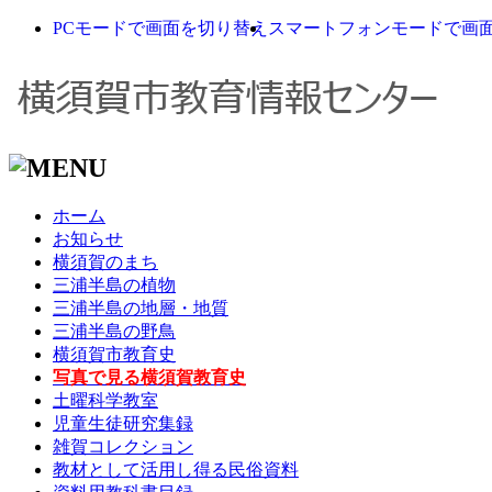
PCモードで画面を切り替え
スマートフォンモードで画
ホーム
お知らせ
横須賀のまち
三浦半島の植物
三浦半島の地層・地質
三浦半島の野鳥
横須賀市教育史
写真で見る横須賀教育史
土曜科学教室
児童生徒研究集録
雑賀コレクション
教材として活用し得る民俗資料