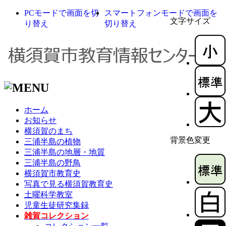
PCモードで画面を切
スマートフォンモードで画面を
文字サイズ
り替え
切り替え
ホーム
お知らせ
横須賀のまち
背景色変更
三浦半島の植物
三浦半島の地層・地質
三浦半島の野鳥
横須賀市教育史
写真で見る横須賀教育史
土曜科学教室
児童生徒研究集録
雑賀コレクション