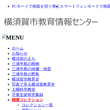
PCモードで画面を切り替え
スマートフォンモードで画
ホーム
お知らせ
横須賀のまち
三浦半島の植物
三浦半島の地層・地質
三浦半島の野鳥
横須賀市教育史
写真で見る横須賀教育史
土曜科学教室
児童生徒研究集録
雑賀コレクション
コレクション一覧