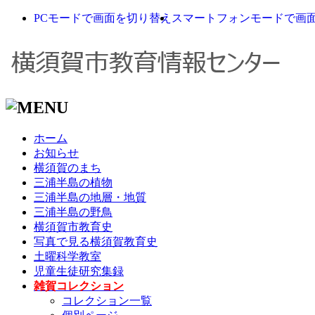
PCモードで画面を切り替え
スマートフォンモードで画
ホーム
お知らせ
横須賀のまち
三浦半島の植物
三浦半島の地層・地質
三浦半島の野鳥
横須賀市教育史
写真で見る横須賀教育史
土曜科学教室
児童生徒研究集録
雑賀コレクション
コレクション一覧