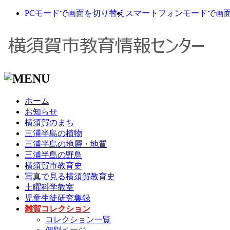
PCモードで画面を切り替え
スマートフォンモードで画
ホーム
お知らせ
横須賀のまち
三浦半島の植物
三浦半島の地層・地質
三浦半島の野鳥
横須賀市教育史
写真で見る横須賀教育史
土曜科学教室
児童生徒研究集録
雑賀コレクション
コレクション一覧