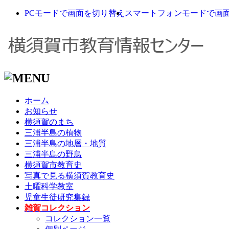
PCモードで画面を切り替え
スマートフォンモードで画
ホーム
お知らせ
横須賀のまち
三浦半島の植物
三浦半島の地層・地質
三浦半島の野鳥
横須賀市教育史
写真で見る横須賀教育史
土曜科学教室
児童生徒研究集録
雑賀コレクション
コレクション一覧