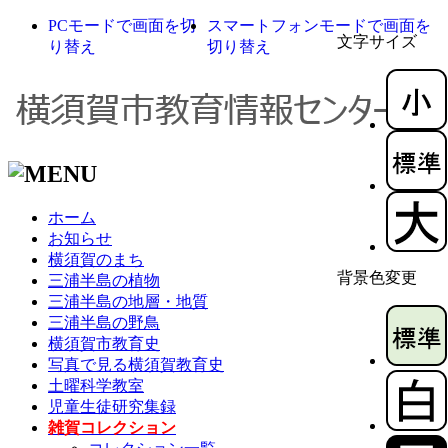
PCモードで画面を切
スマートフォンモードで画面を
文字サイズ
り替え
切り替え
ホーム
お知らせ
横須賀のまち
背景色変更
三浦半島の植物
三浦半島の地層・地質
三浦半島の野鳥
横須賀市教育史
写真で見る横須賀教育史
土曜科学教室
児童生徒研究集録
雑賀コレクション