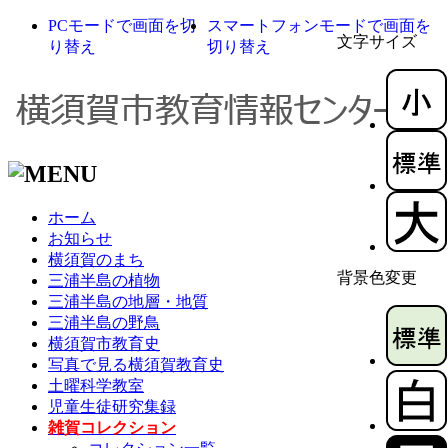
PCモードで画面を切
スマートフォンモードで画面を
文字サイズ
り替え
切り替え
ホーム
お知らせ
横須賀のまち
背景色変更
三浦半島の植物
三浦半島の地層・地質
三浦半島の野鳥
横須賀市教育史
写真で見る横須賀教育史
土曜科学教室
児童生徒研究集録
雑賀コレクション