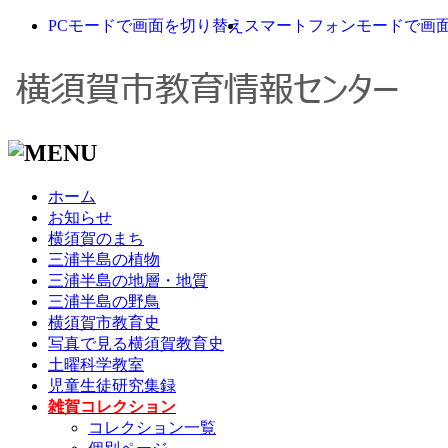
PCモードで画面を切り替え
スマートフォンモードで画
ホーム
お知らせ
横須賀のまち
三浦半島の植物
三浦半島の地層・地質
三浦半島の野鳥
横須賀市教育史
写真で見る横須賀教育史
土曜科学教室
児童生徒研究集録
雑賀コレクション
コレクション一覧