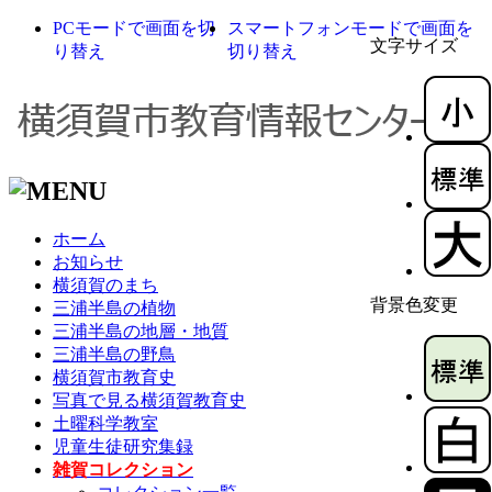
PCモードで画面を切
スマートフォンモードで画面を
文字サイズ
り替え
切り替え
ホーム
お知らせ
横須賀のまち
背景色変更
三浦半島の植物
三浦半島の地層・地質
三浦半島の野鳥
横須賀市教育史
写真で見る横須賀教育史
土曜科学教室
児童生徒研究集録
雑賀コレクション