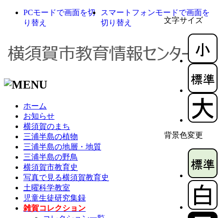
PCモードで画面を切
スマートフォンモードで画面を
文字サイズ
り替え
切り替え
ホーム
お知らせ
横須賀のまち
背景色変更
三浦半島の植物
三浦半島の地層・地質
三浦半島の野鳥
横須賀市教育史
写真で見る横須賀教育史
土曜科学教室
児童生徒研究集録
雑賀コレクション