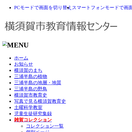
PCモードで画面を切り替え
スマートフォンモードで画
ホーム
お知らせ
横須賀のまち
三浦半島の植物
三浦半島の地層・地質
三浦半島の野鳥
横須賀市教育史
写真で見る横須賀教育史
土曜科学教室
児童生徒研究集録
雑賀コレクション
コレクション一覧