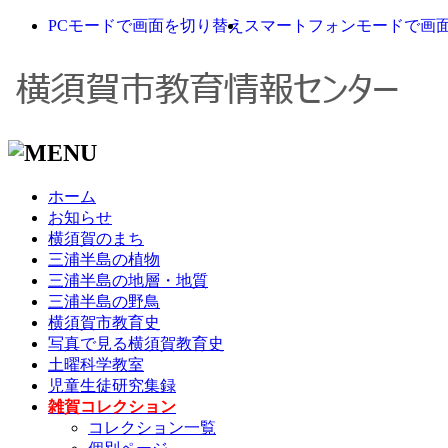
PCモードで画面を切り替え
スマートフォンモードで画
ホーム
お知らせ
横須賀のまち
三浦半島の植物
三浦半島の地層・地質
三浦半島の野鳥
横須賀市教育史
写真で見る横須賀教育史
土曜科学教室
児童生徒研究集録
雑賀コレクション
コレクション一覧