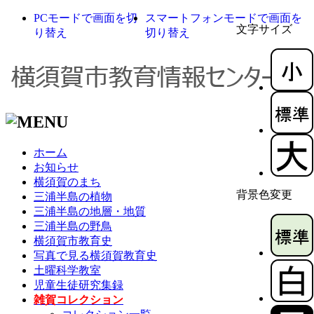
PCモードで画面を切
スマートフォンモードで画面を
文字サイズ
り替え
切り替え
ホーム
お知らせ
横須賀のまち
背景色変更
三浦半島の植物
三浦半島の地層・地質
三浦半島の野鳥
横須賀市教育史
写真で見る横須賀教育史
土曜科学教室
児童生徒研究集録
雑賀コレクション