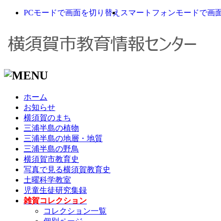
PCモードで画面を切り替え
スマートフォンモードで画
ホーム
お知らせ
横須賀のまち
三浦半島の植物
三浦半島の地層・地質
三浦半島の野鳥
横須賀市教育史
写真で見る横須賀教育史
土曜科学教室
児童生徒研究集録
雑賀コレクション
コレクション一覧