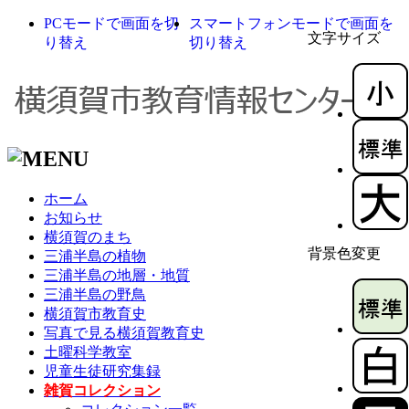
PCモードで画面を切
スマートフォンモードで画面を
文字サイズ
り替え
切り替え
ホーム
お知らせ
横須賀のまち
背景色変更
三浦半島の植物
三浦半島の地層・地質
三浦半島の野鳥
横須賀市教育史
写真で見る横須賀教育史
土曜科学教室
児童生徒研究集録
雑賀コレクション