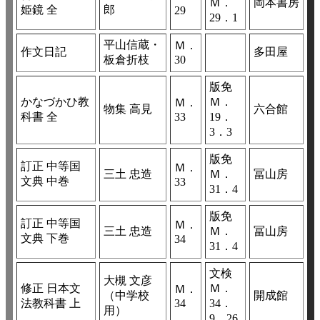
Ｍ．
岡本書房
姫鏡 全
郎
29
29．1
平山信蔵・
Ｍ．
作文日記
多田屋
板倉折枝
30
版免
かなづかひ教
Ｍ．
Ｍ．
物集 高見
六合館
科書 全
33
19．
3．3
版免
訂正 中等国
Ｍ．
三土 忠造
Ｍ．
冨山房
文典 中巻
33
31．4
版免
訂正 中等国
Ｍ．
三土 忠造
Ｍ．
冨山房
文典 下巻
34
31．4
文検
大槻 文彦
修正 日本文
Ｍ．
Ｍ．
（中学校
開成館
法教科書 上
34
34．
用）
9．26