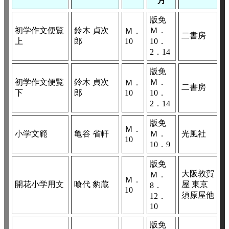
月
版免
初学作文便覧
鈴木 貞次
Ｍ．
Ｍ．
二書房
上
郎
10
10．
2．14
版免
初学作文便覧
鈴木 貞次
Ｍ．
Ｍ．
二書房
下
郎
10
10．
2．14
版免
Ｍ．
小学文範
亀谷 省軒
Ｍ．
光風社
10
10．9
版免
大阪敦賀
Ｍ．
Ｍ．
開花小学用文
喰代 豹蔵
屋 東京
8．
10
須原屋他
12．
10
版免