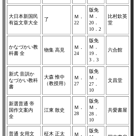
版免
大日本新国民
Ｍ．
比村欽英
Ｍ．
了
有益文章大全
22
20．
堂
10．2
版免
かなづかい教
Ｍ．
Ｍ．
物集 高見
六合館
科書 全
24
19．
3．3
版免
新式 音訓か
大森 惟中
Ｍ．
Ｍ．
なづかい教科
文昌堂
（教授用）
27
27．
書
10
版免
新選普通 帝
Ｍ．
Ｍ．
国作文案内
江東 散史
共愛書屋
28
28．
全
10
版免
普通 女用文
柾木 正太
Ｍ．