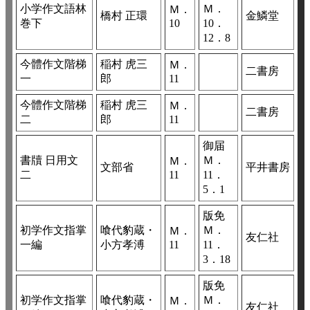
小学作文語林
Ｍ．
Ｍ．
橋村 正環
金鱗堂
巻下
10
10．
12．8
今體作文階梯
稲村 虎三
Ｍ．
二書房
一
郎
11
今體作文階梯
稲村 虎三
Ｍ．
二書房
二
郎
11
御届
書牘 日用文
Ｍ．
Ｍ．
文部省
平井書房
二
11
11．
5．1
版免
初学作文指掌
喰代豹蔵・
Ｍ．
Ｍ．
友仁社
一編
小方孝溥
11
11．
3．18
版免
初学作文指掌
喰代豹蔵・
Ｍ．
Ｍ．
友仁社