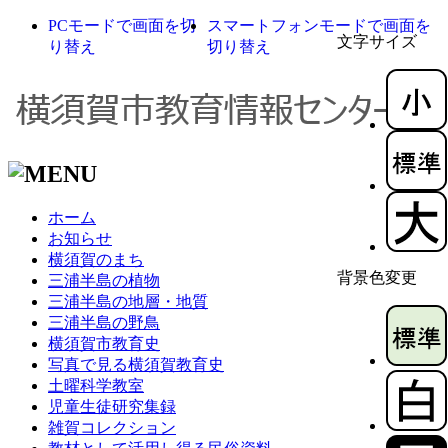
PCモードで画面を切
スマートフォンモードで画面を
文字サイズ
り替え
切り替え
ホーム
お知らせ
横須賀のまち
背景色変更
三浦半島の植物
三浦半島の地層・地質
三浦半島の野鳥
横須賀市教育史
写真で見る横須賀教育史
土曜科学教室
児童生徒研究集録
雑賀コレクション