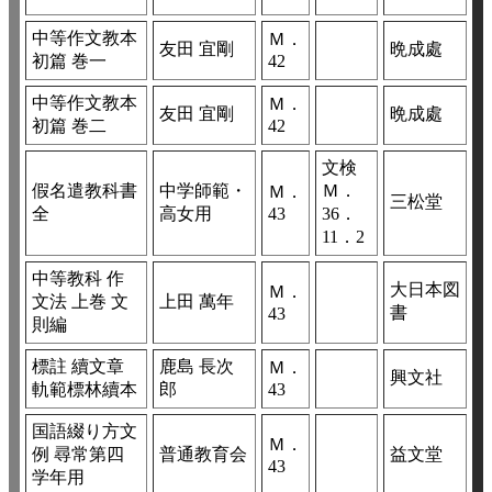
中等作文教本
Ｍ．
友田 宜剛
晩成處
初篇 巻一
42
中等作文教本
Ｍ．
友田 宜剛
晩成處
初篇 巻二
42
文検
假名遣教科書
中学師範・
Ｍ．
Ｍ．
三松堂
全
高女用
43
36．
11．2
中等教科 作
大日本図
Ｍ．
文法 上巻 文
上田 萬年
書
43
則編
標註 續文章
鹿島 長次
Ｍ．
興文社
軌範標林續本
郎
43
国語綴り方文
Ｍ．
例 尋常第四
普通教育会
益文堂
43
学年用