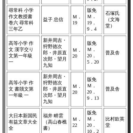
尋常科 小学
版免
石塚氏
作文教授書
Ｍ．
Ｍ．
益子 忠信
（文海
巻六 尋常科
19
19．
堂）
三年乙
9．4
新井周吉・
高等小学 作
版免
狩野徳次
文 漢字交り
Ｍ．
Ｍ．
郎・井原直
普及舎
文第一年級
20．
20
次郎・望月
一
5．20
九知
新井周吉・
版免
高等小学 作
狩野徳次
Ｍ．
Ｍ．
文 書牘文第
郎・井原直
普及舎
20．
20
一年級 一
次郎・望月
9．13
九知
版免
大日本新国民
福井 畊雲
Ｍ．
比村欽英
Ｍ．
有益文章大全
（高山春樵
22
20．
堂
全
書）
10．2