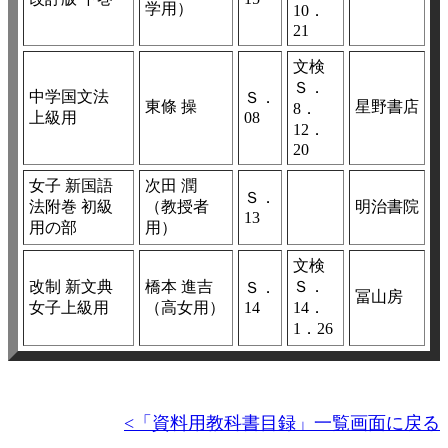
学用）
10．
21
文検
Ｓ．
中学国文法
Ｓ．
東條 操
星野書店
8．
上級用
08
12．
20
女子 新国語
次田 潤
Ｓ．
法附巻 初級
（教授者
明治書院
13
用の部
用）
文検
改制 新文典
橋本 進吉
Ｓ．
Ｓ．
冨山房
女子上級用
（高女用）
14
14．
1．26
<「資料用教科書目録」一覧画面に戻る