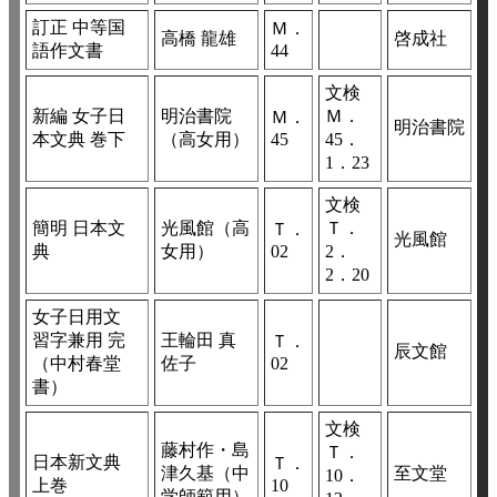
訂正 中等国
Ｍ．
高橋 龍雄
啓成社
語作文書
44
文検
新編 女子日
明治書院
Ｍ．
Ｍ．
明治書院
本文典 巻下
（高女用）
45
45．
1．23
文検
簡明 日本文
光風館（高
Ｔ．
Ｔ．
光風館
典
女用）
02
2．
2．20
女子日用文
習字兼用 完
王輪田 真
Ｔ．
辰文館
（中村春堂
佐子
02
書）
文検
藤村作・島
Ｔ．
日本新文典
Ｔ．
津久基（中
至文堂
10．
上巻
10
学師範用）