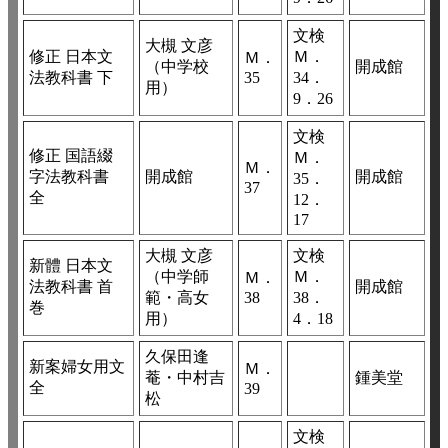
文検
大槻 文彦
修正 日本文
Ｍ．
Ｍ．
（中学校
開成館
法教科書 下
35
34．
用）
9．26
文検
修正 国語綴
Ｍ．
Ｍ．
字法教科書
開成館
開成館
35．
37
全
12．
17
大槻 文彦
文検
新體 日本文
（中学師
Ｍ．
Ｍ．
法教科書 首
開成館
範・高女
38
38．
巻
用）
4．18
久保田逢
新案婦女用文
Ｍ．
菴・中村吉
鍾美堂
全
39
松
文検