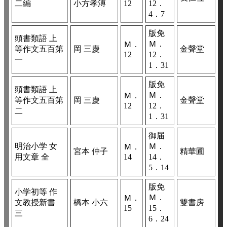
二編
小方孝溥
12
12．
4．7
版免
頭書類語 上
Ｍ．
Ｍ．
等作文五百第
岡 三慶
金聲堂
12
12．
一
1．31
版免
頭書類語 上
Ｍ．
Ｍ．
等作文五百第
岡 三慶
金聲堂
12
12．
二
1．31
御届
明治小学 女
Ｍ．
Ｍ．
宮本 仲子
精華圃
用文章 全
14
14．
5．14
版免
小学初等 作
Ｍ．
Ｍ．
文教授新書
橋本 小六
雙書房
15
15．
三
6．24