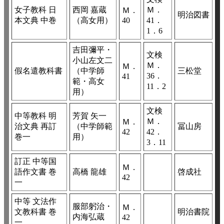
女子教科 日
西岡 嘉蔵
Ｍ．
Ｍ．
明治図書
本文典 中巻
（高女用）
40
41．
1．6
吉田彌平・
文検
小山左文二
Ｍ．
Ｍ．
假名遣教科書
（中学師
三松堂
36．
41
範・高女
11．2
用）
文検
中等教科 明
芳賀 矢一
Ｍ．
Ｍ．
治文典 再訂
（中学師範
冨山房
42
42．
巻一
用）
3．11
訂正 中等国
Ｍ．
語作文書 巻
高橋 龍雄
啓成社
42
一
中等 文法作
服部躬治・
Ｍ．
文教科書 巻
明治書院
内海弘蔵
42
一