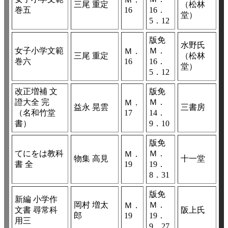
三尾 重定
（松林
巻五
16
16．
堂）
5．12
版免
水野氏
女子小学文範
Ｍ．
Ｍ．
三尾 重定
（松林
巻六
16
16．
堂）
5．12
改正増補 文
版免
證大全 完
Ｍ．
Ｍ．
益永 晃雲
三書房
（名和竹堂
17
14．
書）
9．10
版免
てにをは教科
Ｍ．
Ｍ．
物集 高見
十一堂
書 全
19
19．
8．31
版免
新編 小学作
岡村 増太
Ｍ．
Ｍ．
文書 尋常科
阪上氏
郎
19
19．
用三
9．27