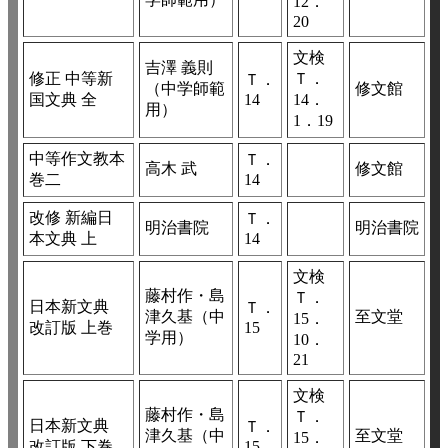
12．
20
文検
吉澤 義則
修正 中等新
Ｔ．
Ｔ．
（中学師範
修文館
国文典 全
14
14．
用）
1．19
中等作文教本
Ｔ．
高木 武
修文館
巻二
14
改修 新編日
Ｔ．
明治書院
明治書院
本文典 上
14
文検
藤村作・島
Ｔ．
日本新文典
Ｔ．
津久基（中
至文堂
15．
改訂版 上巻
15
学用）
10．
21
文検
藤村作・島
Ｔ．
日本新文典
Ｔ．
津久基（中
至文堂
15．
改訂版 下巻
15