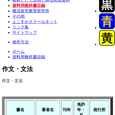
教材として活用し得る民俗資料
資料用教科書目録
横須賀市教育研究所
その他
よこすかスクールネット
リンク集
サイトマップ
操作方法
ホーム
資料用教科書目録
作文・文法
作文・文法
免許
書名
著者名
刊年
年・
発行所