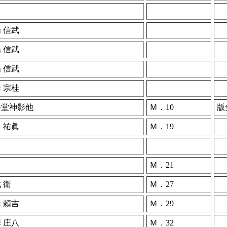
 信武
 信武
 信武
 宗桂
谷堂神影他
Ｍ．10
版
 祐眞
Ｍ．19
Ｍ．21
 衛
Ｍ．27
 頼吉
Ｍ．29
 庄八
Ｍ．32