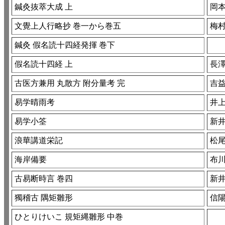
鍼灸抜萃大成 上
岡
文覺上人行略抄 巻一から巻五
梅村
鍼灸 假名読十四経発揮 巻下
假名読十四経 上
長
古医方兼用 丸散方 附分量考 完
吉益
易学晴雨考
井
易学小筌
新井
浪華講道栄記
松尾
海岸備要
布
古易断時言 巻四
新井
獨稽古 隅矩雛形
信陽
ひとりけいこ 規矩縄雛形 中巻