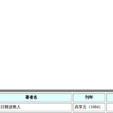
著者名
刊年
春日難波教人
貞享元（1684）