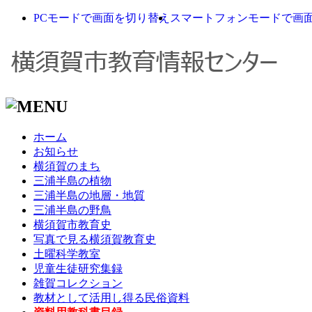
PCモードで画面を切り替え
スマートフォンモードで画
ホーム
お知らせ
横須賀のまち
三浦半島の植物
三浦半島の地層・地質
三浦半島の野鳥
横須賀市教育史
写真で見る横須賀教育史
土曜科学教室
児童生徒研究集録
雑賀コレクション
教材として活用し得る民俗資料