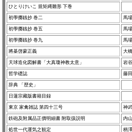
ひとりけいこ 規矩縄雛形 下巻
初學擲銭抄 巻二
馬場
初學擲銭抄 巻五
馬場
初學擲銭抄 巻九
馬場
將棊啓蒙正義
大橋
天球造化図解書「大真瓊神教太意」
岩
哲学礎誌
藤田
辞典 「歴史」
日蓮宗藏版書籍目録
東京 家禽雑誌 第四十三号
神武
鉄砲及附属品正價明細書 附取扱説明
内山
処世一代運気之観定
柄澤