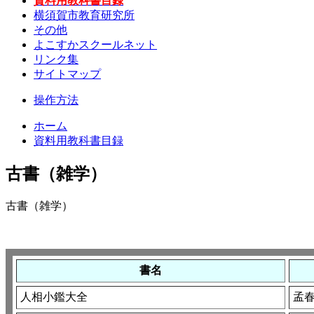
資料用教科書目録
横須賀市教育研究所
その他
よこすかスクールネット
リンク集
サイトマップ
操作方法
ホーム
資料用教科書目録
古書（雑学）
古書（雑学）
書名
人相小鑑大全
孟