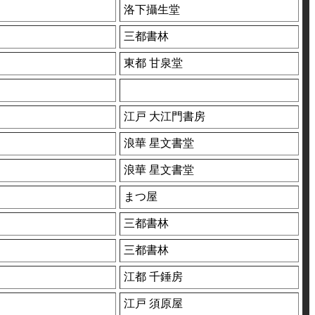
洛下攝生堂
三都書林
東都 甘泉堂
江戸 大江門書房
浪華 星文書堂
浪華 星文書堂
まつ屋
三都書林
三都書林
江都 千錘房
江戸 須原屋