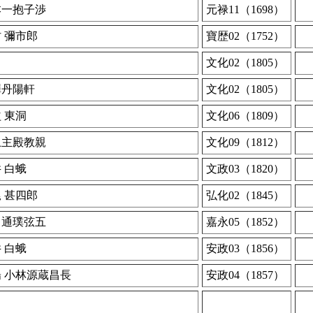
本一抱子渉
元禄11（1698）
 彌市郎
寶歴02（1752）
文化02（1805）
澤丹陽軒
文化02（1805）
 東洞
文化06（1809）
上主殿教親
文化09（1812）
 白蛾
文政03（1820）
 甚四郎
弘化02（1845）
川通璞弦五
嘉永05（1852）
 白蛾
安政03（1856）
 小林源蔵昌長
安政04（1857）