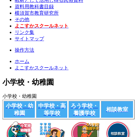
教材として活用し得る民俗資料
資料用教科書目録
横須賀市教育研究所
その他
よこすかスクールネット
リンク集
サイトマップ
操作方法
ホーム
よこすかスクールネット
小学校・幼稚園
小学校・幼稚園
小学校・幼
中学校・高
ろう学校・
相談教室
稚園
等学校
養護学校