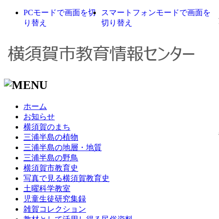
PCモードで画面を切
スマートフォンモードで画面を
り替え
切り替え
ホーム
お知らせ
横須賀のまち
三浦半島の植物
三浦半島の地層・地質
三浦半島の野鳥
横須賀市教育史
写真で見る横須賀教育史
土曜科学教室
児童生徒研究集録
雑賀コレクション