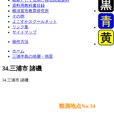
教材として活用し得る民俗資料
資料用教科書目録
横須賀市教育研究所
その他
よこすかスクールネット
リンク集
サイトマップ
操作方法
ホーム
三浦半島の地層・地質
34.三浦市 諸磯
34.三浦市 諸磯
観測地点No.34