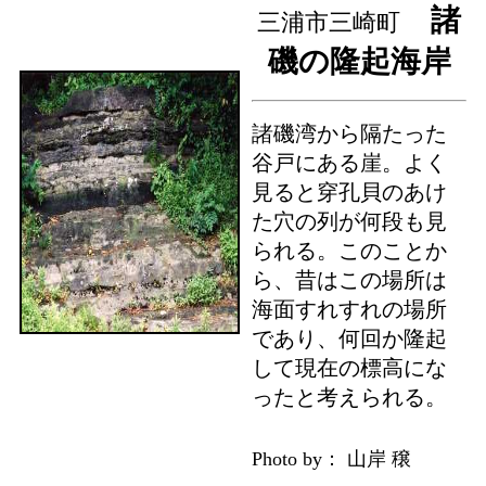
諸
三浦市三崎町
磯の隆起海岸
諸磯湾から隔たった
谷戸にある崖。よく
見ると穿孔貝のあけ
た穴の列が何段も見
られる。このことか
ら、昔はこの場所は
海面すれすれの場所
であり、何回か隆起
して現在の標高にな
ったと考えられる。
Photo by： 山岸 穣