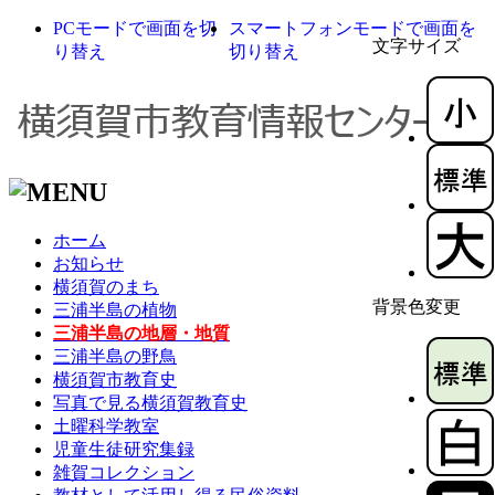
PCモードで画面を切
スマートフォンモードで画面を
文字サイズ
り替え
切り替え
ホーム
お知らせ
横須賀のまち
背景色変更
三浦半島の植物
三浦半島の地層・地質
三浦半島の野鳥
横須賀市教育史
写真で見る横須賀教育史
土曜科学教室
児童生徒研究集録
雑賀コレクション