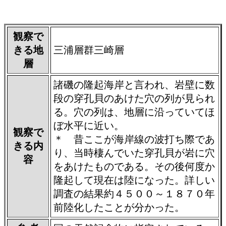
観察で
きる地
三浦層群三崎層
層
諸磯の隆起海岸と言われ、岩壁に数
段の穿孔貝のあけた穴の列が見られ
る。穴の列は、地層に沿っていてほ
ぼ水平に近い。
観察で
＊ 昔ここが海岸線の波打ち際であ
きる内
り、当時棲んでいた穿孔貝が岩に穴
容
をあけたものである。その後何度か
隆起して現在は陸になった。詳しい
調査の結果約４５００～１８７０年
前陸化したことが分かった。