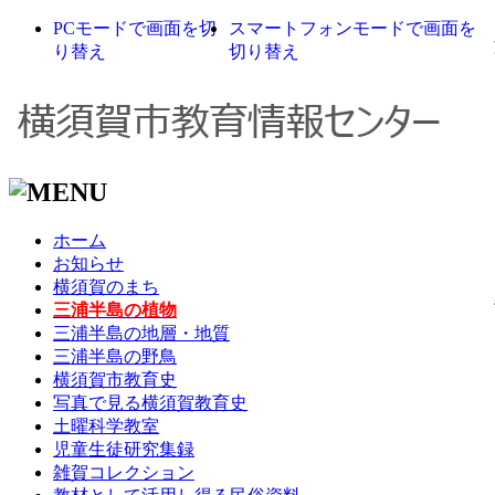
PCモードで画面を切
スマートフォンモードで画面を
り替え
切り替え
ホーム
お知らせ
横須賀のまち
三浦半島の植物
三浦半島の地層・地質
三浦半島の野鳥
横須賀市教育史
写真で見る横須賀教育史
土曜科学教室
児童生徒研究集録
雑賀コレクション