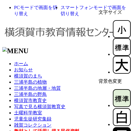
PCモードで画面を切
スマートフォンモードで画面を
文字サイズ
り替え
切り替え
ホーム
お知らせ
横須賀のまち
背景色変更
三浦半島の植物
三浦半島の地層・地質
三浦半島の野鳥
横須賀市教育史
写真で見る横須賀教育史
土曜科学教室
児童生徒研究集録
雑賀コレクション