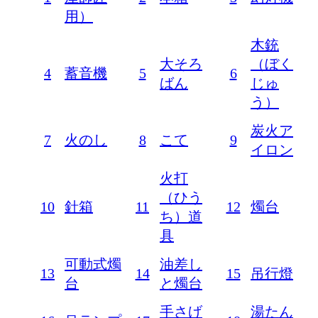
用）
木銃
大そろ
（ぼく
4
蓄音機
5
6
ばん
じゅ
う）
炭火ア
7
火のし
8
こて
9
イロン
火打
（ひう
10
針箱
11
12
燭台
ち）道
具
可動式燭
油差し
13
14
15
吊行燈
台
と燭台
手さげ
湯たん