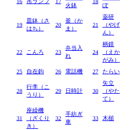
16
吊ランプ
17
18
火鉢
ぽ
薬研
皿鉢（さ
釜（か
19
20
21
（やげ
はち）
ま）
ん）
柄鏡
弁当入
22
こんろ
23
24
（えか
れ
がみ）
25
自在鈎
26
電話機
27
たらい
矢立
行李（こ
28
29
日時計
30
（やた
うり）
て）
座繰機
手紡ぎ
31
（ざくり
32
33
木槌
車
き）