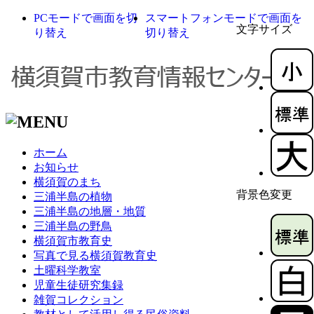
PCモードで画面を切
スマートフォンモードで画面を
文字サイズ
り替え
切り替え
ホーム
お知らせ
横須賀のまち
背景色変更
三浦半島の植物
三浦半島の地層・地質
三浦半島の野鳥
横須賀市教育史
写真で見る横須賀教育史
土曜科学教室
児童生徒研究集録
雑賀コレクション