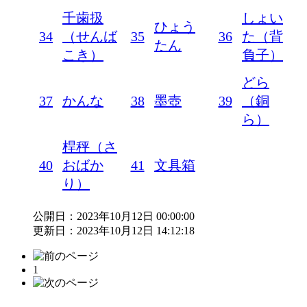
千歯扱
しょい
ひょう
34
（せんば
35
36
た（背
たん
こき）
負子）
どら
37
かんな
38
墨壺
39
（銅
ら）
桿秤（さ
40
おばか
41
文具箱
り）
公開日：2023年10月12日 00:00:00
更新日：2023年10月12日 14:12:18
1