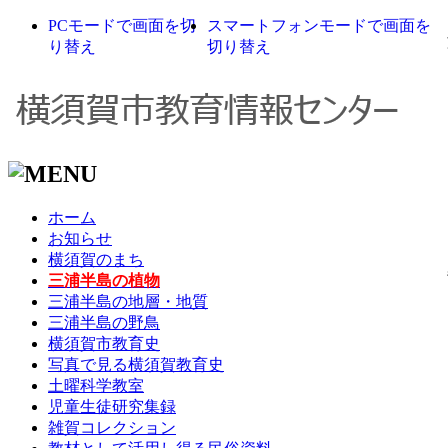
PCモードで画面を切
スマートフォンモードで画面を
り替え
切り替え
ホーム
お知らせ
横須賀のまち
三浦半島の植物
三浦半島の地層・地質
三浦半島の野鳥
横須賀市教育史
写真で見る横須賀教育史
土曜科学教室
児童生徒研究集録
雑賀コレクション