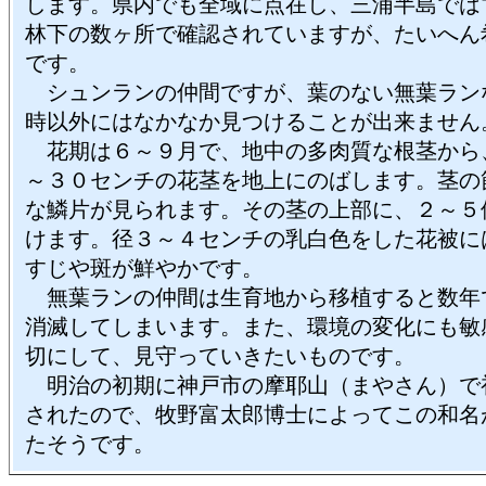
します。県内でも全域に点在し、三浦半島では
林下の数ヶ所で確認されていますが、たいへん
です。
シュンランの仲間ですが、葉のない無葉ラン
時以外にはなかなか見つけることが出来ません
花期は６～９月で、地中の多肉質な根茎から
～３０センチの花茎を地上にのばします。茎の
な鱗片が見られます。その茎の上部に、２～５
けます。径３～４センチの乳白色をした花被に
すじや斑が鮮やかです。
無葉ランの仲間は生育地から移植すると数年
消滅してしまいます。また、環境の変化にも敏
切にして、見守っていきたいものです。
明治の初期に神戸市の摩耶山（まやさん）で
されたので、牧野富太郎博士によってこの和名
たそうです。