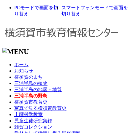
PCモードで画面を切
スマートフォンモードで画面を
り替え
切り替え
ホーム
お知らせ
横須賀のまち
三浦半島の植物
三浦半島の地層・地質
三浦半島の野鳥
横須賀市教育史
写真で見る横須賀教育史
土曜科学教室
児童生徒研究集録
雑賀コレクション