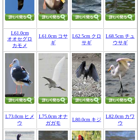
L61.0cm
L61.0cm コサ
L62.5cm クロ
L68.5cm チュ
オオセグロ
ギ
サギ
ウサギ
カモメ
L73.0cm ヒメ
L75.0cm オナ
L82.0cm カワ
L80.0cm キジ
ウ
ガガモ
ウ