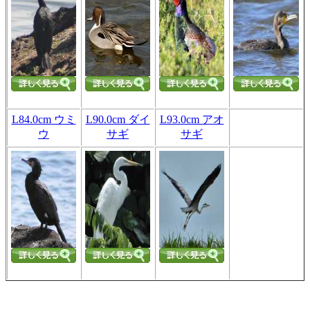
L84.0cm ウミ
L90.0cm ダイ
L93.0cm アオ
ウ
サギ
サギ