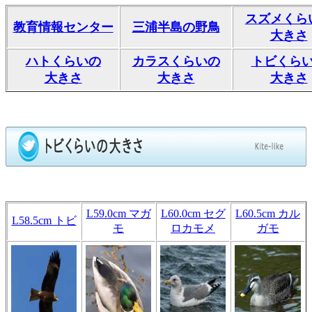
スズメくら
教育情報センター
三浦半島の野鳥
大きさ
ハトくらいの
カラスくらいの
トビくら
大きさ
大きさ
大きさ
L59.0cm マガ
L60.0cm セグ
L60.5cm カル
L58.5cm トビ
モ
ロカモメ
ガモ