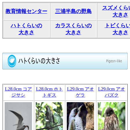
スズメくら
教育情報センター
三浦半島の野鳥
大きさ
ハトくらいの
カラスくらいの
トビくら
大きさ
大きさ
大きさ
L28.0cm コア
L28.0cm ホト
L29.0cm アオ
L29.0cm アオ
ジサシ
トギス
ゲラ
バズク