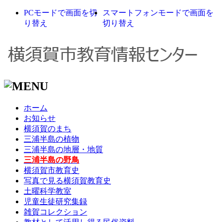
PCモードで画面を切
スマートフォンモードで画面を
り替え
切り替え
ホーム
お知らせ
横須賀のまち
三浦半島の植物
三浦半島の地層・地質
三浦半島の野鳥
横須賀市教育史
写真で見る横須賀教育史
土曜科学教室
児童生徒研究集録
雑賀コレクション