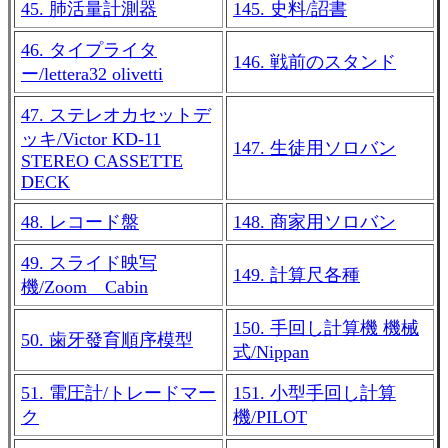
45. 肺活量計測器
145. 史料/詔書
46. タイプライタ
146. 戦前のスタンド
ー/lettera32 olivetti
47. ステレオカセットデ
ッキ/Victor KD-11
147. 生徒用ソロバン
STEREO CASSETTE
DECK
48. レコード盤
148. 商家用ソロバン
49. スライド映写
149. 計算尺各種
機/Zoom Cabin
150. 手回し計算機 機械
50. 歯牙發育順序模型
式/Nippan
51. 電圧計/トレードマー
151. 小型手回し計算
ク
機/PILOT