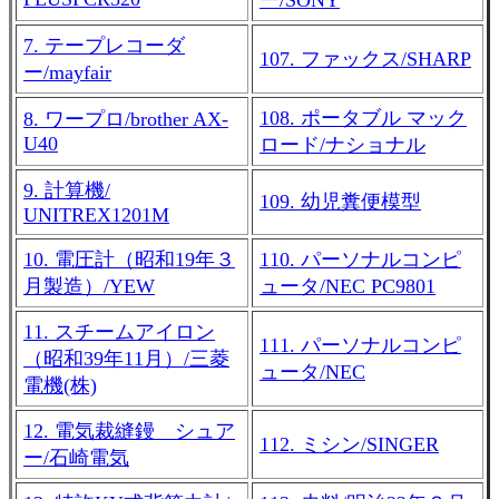
7. テープレコーダ
107. ファックス/SHARP
ー/mayfair
108. ポータブル マック
8. ワープロ/brother AX-
U40
ロード/ナショナル
9. 計算機/
109. 幼児糞便模型
UNITREX1201M
10. 電圧計（昭和19年３
110. パーソナルコンピ
月製造）/YEW
ュータ/NEC PC9801
11. スチームアイロン
111. パーソナルコンピ
（昭和39年11月）/三菱
ュータ/NEC
電機(株)
12. 電気裁縫鏝 シュア
112. ミシン/SINGER
ー/石崎電気