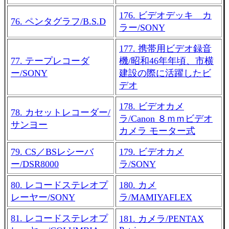
176. ビデオデッキ カ
76. ペンタグラフ/B.S.D
ラー/SONY
177. 携帯用ビデオ録音
77. テープレコーダ
機/昭和46年年頃、市横
ー/SONY
建設の際に活躍したビ
デオ
178. ビデオカメ
78. カセットレコーダー/
ラ/Canon ８ｍｍビデオ
サンヨー
カメラ モーター式
79. CS／BSレシーバ
179. ビデオカメ
ー/DSR8000
ラ/SONY
80. レコードステレオプ
180. カメ
レーヤー/SONY
ラ/MAMIYAFLEX
81. レコードステレオプ
181. カメラ/PENTAX