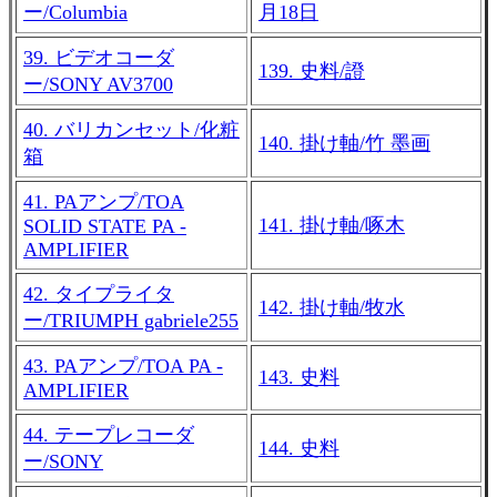
ー/Columbia
月18日
39. ビデオコーダ
139. 史料/證
ー/SONY AV3700
40. バリカンセット/化粧
140. 掛け軸/竹 墨画
箱
41. PAアンプ/TOA
141. 掛け軸/啄木
SOLID STATE PA -
AMPLIFIER
42. タイプライタ
142. 掛け軸/牧水
ー/TRIUMPH gabriele255
43. PAアンプ/TOA PA -
143. 史料
AMPLIFIER
44. テープレコーダ
144. 史料
ー/SONY