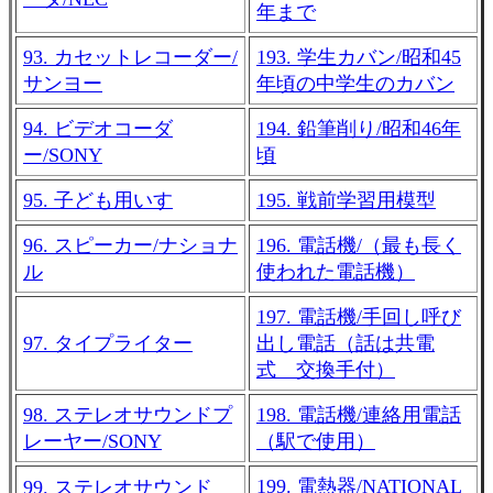
年まで
93. カセットレコーダー/
193. 学生カバン/昭和45
サンヨー
年頃の中学生のカバン
94. ビデオコーダ
194. 鉛筆削り/昭和46年
ー/SONY
頃
95. 子ども用いす
195. 戦前学習用模型
96. スピーカー/ナショナ
196. 電話機/（最も長く
ル
使われた電話機）
197. 電話機/手回し呼び
97. タイプライター
出し電話（話は共電
式 交換手付）
98. ステレオサウンドプ
198. 電話機/連絡用電話
レーヤー/SONY
（駅で使用）
199. 電熱器/NATIONAL
99. ステレオサウンド